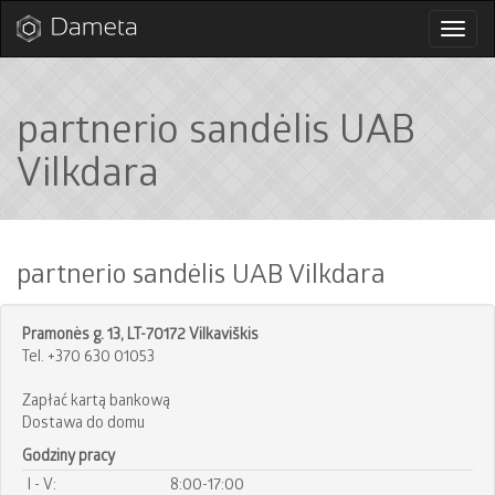
Przełą
nawig
partnerio sandėlis UAB
Vilkdara
partnerio sandėlis UAB Vilkdara
Pramonės g. 13, LT-70172 Vilkaviškis
Tel. +370 630 01053
Zapłać kartą bankową
Dostawa do domu
Godziny pracy
I - V:
8:00-17:00