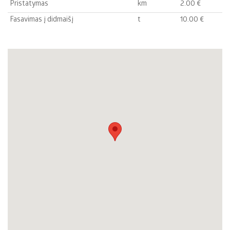
Pristatymas
km
2.00 €‎
Fasavimas į didmaišį
t
10.00 €‎