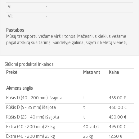
VI:
-
VII:
-
Pastabos
Mūsų transportu vežame virš 1 tonos. Mažesnius kiekius vežame
pagal atskirą susitarimą. Sandėlyje galima įsigyti ir keletą vienetų.
Siūlomi produktai ir kainos:
Prekė
Mato vnt
Kaina
Akmens anglis
Rūšis D (40 - 200 mm) išsijota
t
465.00 €‎
Rūšis D (5 - 25 mm) išsijota
t
460.00 €‎
Rūšis D (25 - 40 mm) išsijota
t
450.00 €‎
Extra (40 - 200 mm) 25 kg
40 vnt/t
495.00 €‎
Extra (40 - 200 mm) 25 kg
25 kg
12.50 €‎