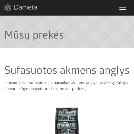
Perjun
naviga
Mūsų prekės
Sufasuotos akmens anglys
Išrūšiuotos ir sufasuotos į maišiukus akmens anglys po 25 kg. Patogu
ir švaru. Pageidaujant pristatome ant padėklų.