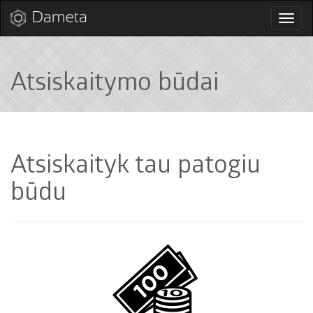
Perjun
naviga
Atsiskaitymo būdai
Atsiskaityk tau patogiu
būdu